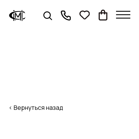
< Вернуться назад