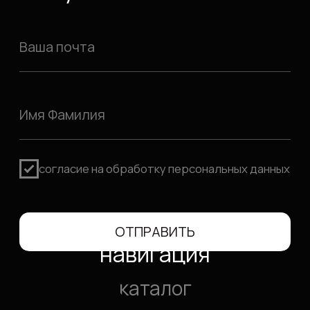
отзывы:
*Признаны экстремистскими
организациями и запрещены на
территрии РФ
политика
конфиденциальности
2026