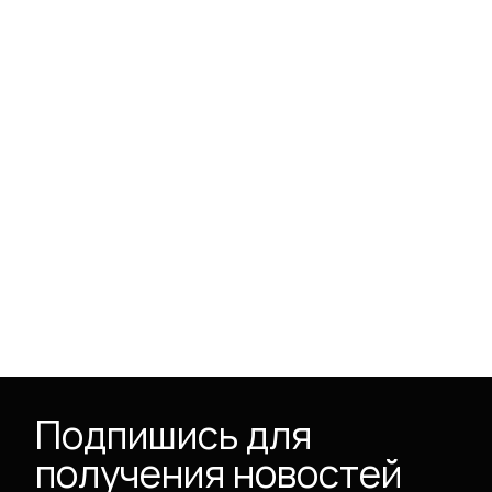
коллекции
о компании
информация
клиентам
дизайнерам
контакты
контакты
zakaz@mstroganov.ru
Производство:
г. Иваново, ул. 23
линия, д.13 c.6
Офис:
125284, г. Москва,
пр-кт Ленинградский, д.
35, стр.2