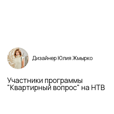
коллекция
LINE
материал:
массив дуба, мдф
шпонированный дубом
фурнитура:
премиум класса