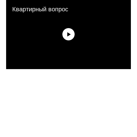
Квартирный вопрос
Подпишись для
получения новостей
согласие на обработку персональных данных
ОТПРАВИТЬ
навигация
каталог