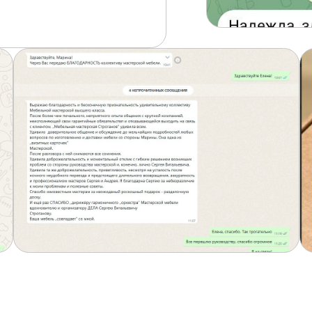
игация
информация
контакты
По
но
алог
клиентам
zakaz@mstroganov.ru
лекции
дизайнерам
о
Производство:
контакты
мпании
г. Иваново, ул. 23