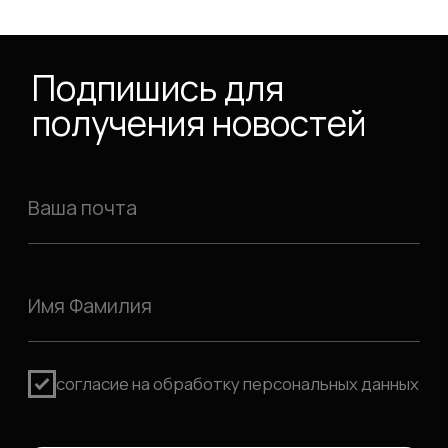
Офис:
125284, г. Москва,
пр-кт Ленинградский, д.
35, стр.2
отзывы:
*Признаны экстремистскими
организациями и запрещены на
территрии РФ
политика
конфиденциальности
2026