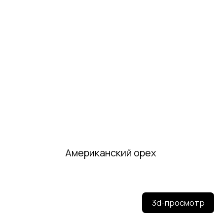
3d-просмотр
Американский орех
американский орех
седой орех
капучино
венге