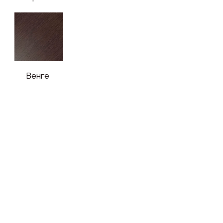
Покраска
Американский
Капучино
Седой орех
орех
Венге
Орех
Графит
Чёрный
сапфир