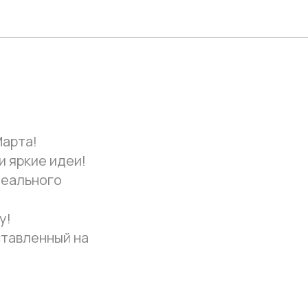
Марта!
и яркие идеи!
деального
у!
ставленный на