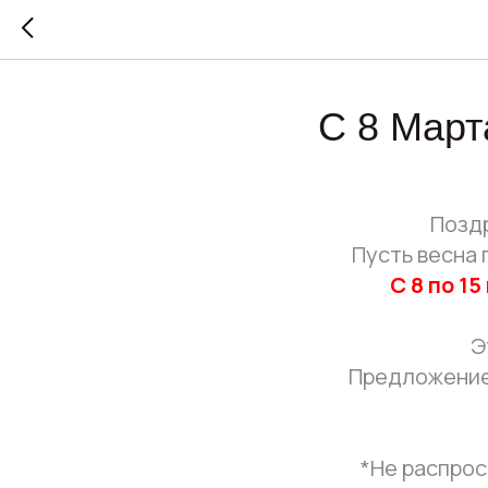
С 8 Март
Поздр
Пусть весна 
С 8 по 15
Э
Предложение
___
*Не распрос